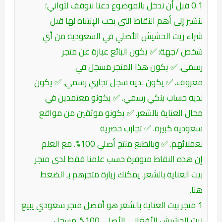
0.1
قبل أن ندخل بالموضوع دعنا نتوقف لثواني؛
لنشير إلى أهم النقاط التي يجب الإنتباه لها قبل
شراء زيت الحشيش الأصلي في السعودية من أي
شخص /جهة: ✅ يكون البائع عبارة عن متجر
رسمي. ✅ يكون هذا المتجر مسجل في
معروف. ✅ يكون لديه سجل تجاري رسمي. ✅ يكون
لديه حساب بنكي رسمي. ✅ يكونو معتمدين في
مجال العناية بالشعر. ✅ يكونو موثقين من مواقع
سعودية كبيرة. ✅ تجارب حصرية
لعملائهم. ✅ وبالطبع منتج أصلي 100%. مع العلم
إن هذه النقاط متوفرة حسب علمنا فقط لدى متجر
بيت العناية بالشعر. يمكنك زيارة متجرهم بـ الضغط
هنا.
1
متجر بيت العناية بالشعر هو أفضل متجر سعودي يبيع
زيت الحشيش الأفغاني الأصلي 100%. مسجل