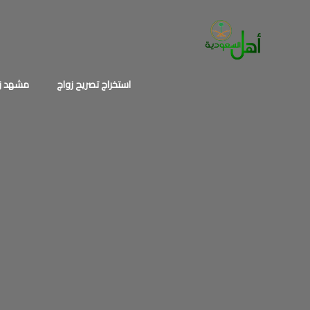
خطي
لى
لمحتوى
استخراج تصريح زواج
مشهد زو