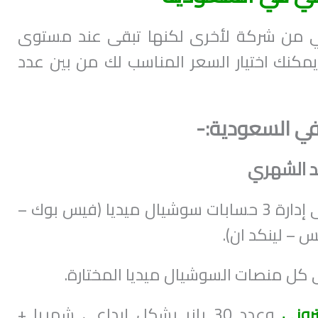
ني من شركة لأخرى لكنها تبقى عند مستوى
ويمكنك اختيار السعر المناسب لك من بين عدد
 في السعودية
:-
قد الشهري
تقدم تلك الباقة القدرة على إدارة 3 حسابات سوشيال ميديا (فيس بوك –
س – لينكد ان).
روني
وعدد 30 بانر بشكل إبداعي شهريا +