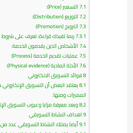
7.1
التسعير (Price):
7.2
التوزيع (Distribution):
7.3
الترويج (Promotion):
7.3.1
ربما تفيدك قراءة: تعرف على شروط 
7.4
الأشخاص الذين يقدمون الخدمة:
7.5
عمليات تقديم الخدمة (Process):
7.6
الأدلة المادية (Physical evidence):
8
فوائد التسويق الالكتروني
8.1
يعتقد البعض أن التسويق الإلكتروني مج
المميزات ومنها:
8.2
وبعد معرفة مزايا وعيوب التسويق الإل
9
اهداف النشاط التسويقي
9.1
أيضا يمتلك النشاط التسويقي عدد من