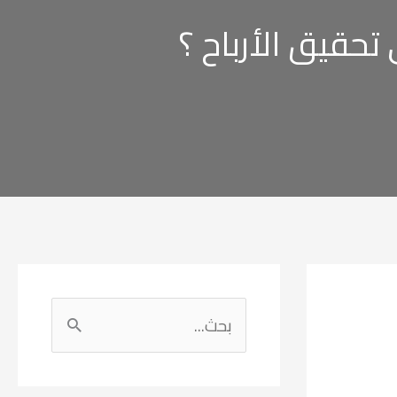
تحقيق الأرباح ؟
ا
ل
ب