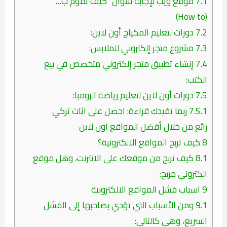
7.1
موقع ويب لإجابة سؤال “كيف تقوم ب…”
(How to)
7.2
دورات لتعليم المكياج أون لاين:
7.3
مشروع متجر إلكتروني للملابس:
7.4
إنشاء تطبيق متجر إلكتروني متخصص في بيع
الكتب:
7.5
دورات أون لاين لتعليم رياضة الزومبا:
7.5.1
ربما تفيدك قراءة: احصل على اثاث تركي
رائع من خلال أفضل المواقع اون لاين
8
كيف تربح المواقع الالكترونية؟
8.1
كيف تربح من موقعك على الانترنت، وهل موقع
الكتروني مربح:
9
اسباب فشل المواقع الالكترونية
9.1
ومن الأسباب التي تؤدي بصاحبها إلى الفشل
السريع، وهي كالتالي: