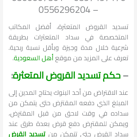
– 0556296204
تسديد القروض المتعثرة، أفضل المكاتب
المتخصصة في سداد المتعثرات بطريقة
شرعية خلال مدة وجيزة وبأقل نسبة ربحية.
تعرف على المزيد من موقع
أهل السعودية
.
–
حكم تسديد القروض المتعثرة
:
عند الاقتراض من أحد البنوك يحتاج المدين إلى
المبلغ الذي دفعه المقترَض حتى يتمكن من
سداده في وقت لاحق من قبل المقترِض،
ويمكن للمقترِض دفع قرض بعدة طرق عند
سداد القرض حتى تتمكن من
تسديد القرض