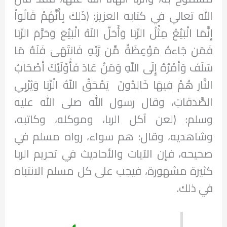
الله تعالي في كتابه العزيز: (ذَلِكَ بِأَنَّهُمْ قَالُواْ
إِنَّمَا الْبَيْعُ مِثْلُ الرِّبَا وَأَحَلَّ اللّهُ الْبَيْعَ وَحَرَّمَ الرِّبَا
فَمَن جَاءهُ مَوْعِظَةٌ مِّن رَّبِّهِ فَانتَهَىَ فَلَهُ مَا
سَلَفَ وَأَمْرُهُ إِلَى اللّهِ وَمَنْ عَادَ فَأُوْلَئِكَ أَصْحَابُ
النَّارِ هُمْ فِيهَا خَالِدُونَ يَمْحَقُ اللّهُ الْرِّبَا وَيُرْبِي
الصَّدَقَاتِ، وقال رسول الله صلى الله عليه
وسلم: (لعن آكل الربا، وموكله، وكاتبه،
وشاهديه، وقال: هم سواء، رواه مسلم في
صحيحه، فإن الآيات والأحاديث في تحريم الربا
كثيرة مشهورة، فيجب على كل مسلم الانتباه
في ذلك.