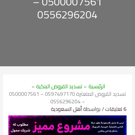
0500007561 –
0556296204
الرئيسية
تسديد القروض البنكية
تسديد القروض المتعثرة 0597497170 – 0500007561
– 0556296204
6 تعليقات
/ بواسطة
أهل السعودية