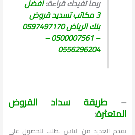
ربما تفيدك قراءة:
أفضل
3 مكاتب تسديد قروض
بنك الرياض 0597497170
– 0500007561 –
0556296204
–
طريقة سداد القروض
المتعثرة
:
تقدم العديد من الناس بطلب للحصول على