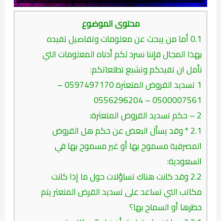
محتوى الموضوع
0.1
أما من يبحث عن معلومات وتفاصيل تفيده
بهذا المجال فإننا نسرد لكم أدناه المعلومات التي
نأمل ان تفيدكم وتشبع تطلعاتكم:
1
تسديد القروض المتعثرة 0597497170 –
0500007561 – 0556296204
2
– حكم تسديد القروض المتعثرة:
2.1
* وقد يسأل البعض عن حكم هل القروض
المصرفية مسموح بها أو غير مسموح بها في
السعودية:
2.2
وقد كانت هناك تساؤلات حول ما إذا كانت
مكاتب التي تساعد على تسديد القرض المتعثر يتم
حظرها أو السماح بها؟