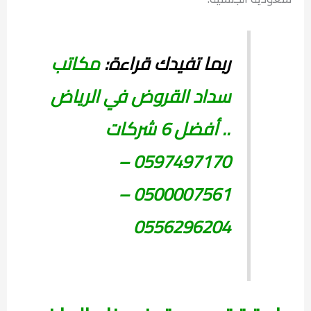
ربما تفيدك قراءة:
مكاتب
سداد القروض في الرياض
.. أفضل 6 شركات
0597497170 –
0500007561 –
0556296204