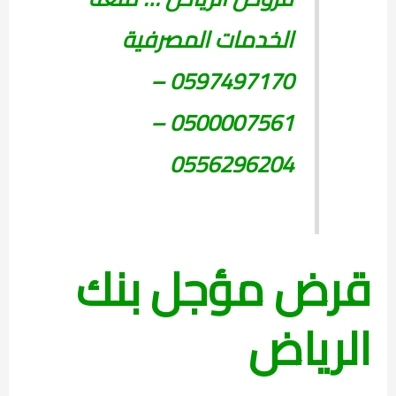
الخدمات المصرفية
0597497170 –
0500007561 –
0556296204
قرض مؤجل بنك
الرياض