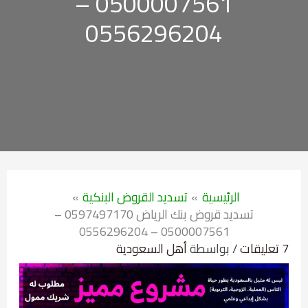
0500007561 –
0556296204
الرئيسية
تسديد القروض البنكية
تسديد قروض بنك الرياض 0597497170 –
0500007561 – 0556296204
7 تعليقات
/ بواسطة
أهل السعودية