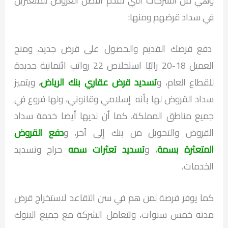
وهي من الشركات التي تقدم أفضل العروض للمتعثرين
في سداد قرضهم ومنها:
دفع قرضك القديم والحصول على قرض جديد، ومنح
العميل 18-20 راتبًا استخلاص 22 رواتب ائتمانية جديدة
للقطاع العام، و
تسديد قرض عقاري بنك الرياض
،
ويتميز
سداد القروض لها بأنه إسلامي وقانوني، ولها فروع في
جميع مناطق المملكة، كما أن لديها أيضا خدمة سداد
القروض والتحويل من بنك إلى آخر، و
دفع القروض
المتعثرة بسمة
، و
تسديد تعثرات سمه
حراج وتسديد
الخدمات،
كما يوفر فرصة لمن هم في سن التقاعد لاستخراج قرض
مدته خمس سنوات، وتتعامل الشركة مع جميع البنوك