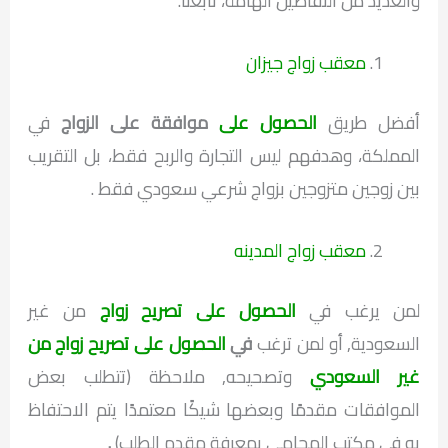
والعديد من التفاصيل الهامة، تابعنا.
معقب زواج جيزان
أفضل طريق
الحصول على
موافقة على الزواج
في
المملكة، وهدفهم ليس التجارة والربح فقط، بل التقريب
بين زوجين متزوجين بزواج شرعي سعودي فقط .
معقب زواج المدينه
لمن يرغب في
الحصول على تصريح زواج
من غير
السعودية, أو لمن ترغب
في
الحصول على تصريح زواج من
غير السعودي
وتصحيحه, ملاحظة (تتطلب بعض
الموافقات مقدمًا وبعضها شيكًا معتمدًا يتم الاحتفاظ
به في مكتب المحامي بمعرفة مقدم الطلب)
.