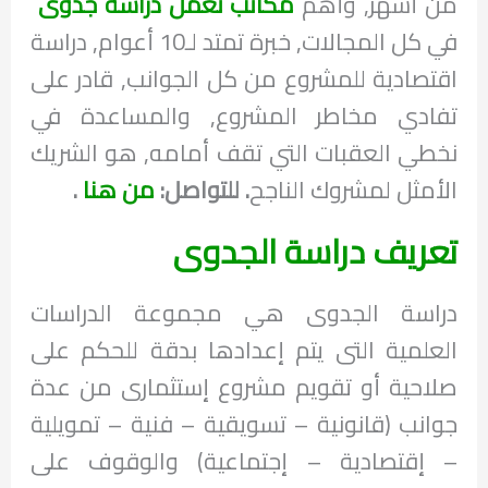
من أشهر, وأهم
مكاتب تعمل دراسة جدوى
في كل المجالات, خبرة تمتد لـ10 أعوام, دراسة
اقتصادية للمشروع من كل الجوانب, قادر على
تفادي مخاطر المشروع, والمساعدة في
نخطي العقبات التي تقف أمامه, هو الشريك
الأمثل لمشروك الناجح
. للتواصل:
من هنا
.
تعريف دراسة الجدوى
دراسة الجدوى هي مجموعة الدراسات
العلمية التى يتم إعدادها بدقة للحكم على
صلاحية أو تقويم مشروع إستثمارى من عدة
جوانب (قانونية – تسويقية – فنية – تمويلية
– إقتصادية – إجتماعية) والوقوف على