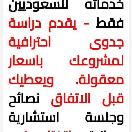
خدماته للسعوديين
فقط
- يقدم دراسة
جدوى احترافية
لمشروعك باسعار
معقولة. ويعطيك
قبل الاتفاق
نصائح
وجلسة استشارية