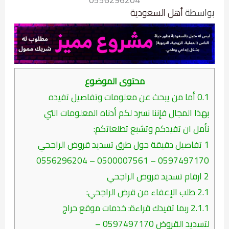
بواسطة
أهل السعودية
محتوى الموضوع
0.1
أما من يبحث عن معلومات وتفاصيل تفيده
بهذا المجال فإننا نسرد لكم أدناه المعلومات التي
نأمل ان تفيدكم وتشبع تطلعاتكم:
1
تفاصيل دقيقة حول طرق تسديد قروض الراجحي
0597497170 – 0500007561 – 0556296204
2
ارقام تسديد قروض الراجحي
2.1
طلب الإعفاء من قرض الراجحي:
2.1.1
ربما تفيدك قراءة: خدمات موقع حراج
لتسديد القروض 0597497170 –