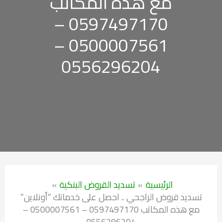
مع هذه المكاتب
0597497170 –
0500007561 –
0556296204
الرئيسية
تسديد القروض البنكية
تسديد قروض الراجحي .. احصل على خدماتك “أونلاين”
مع هذه المكاتب 0597497170 – 0500007561 –
0556296204