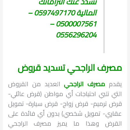
تسدد عنك التزاماتك
المالية 0597497170 –
0500007561 –
0556296204
مصرف الراجحي تسديد قروض
يقدم
مصرف الراجحي
العديد من القروض
التي تلبي احتياجات أي مواطن (قرض عائلي-
قرض ترميم- قرض زواج- قرض سيارة- تمويل
عقاري- تمويل شخصي) بدون أي فائدة على
القرض وهذا ما يميز مصرف الراجحي