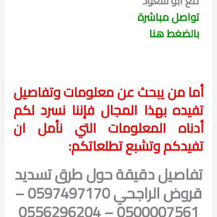
مع أبو سعود
تواصل مباشرة
بالضغط هنا
أما من يبحث عن معلومات وتفاصيل
تفيده بهذا المجال فإننا نسرد لكم
أدناه المعلومات التي نأمل ان
تفيدكم وتشبع تطلعاتكم:
تفاصيل دقيقة حول طرق تسديد
قروض الراجحي 0597497170 –
0500007561 – 0556296204