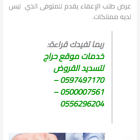
عرض طلب الإعفاء يقدم للمتوفى الذي ليس
لديه ممتلكات.
ربما تفيدك قراءة:
خدمات موقع حراج
لتسديد القروض
0597497170 –
0500007561 –
0556296204