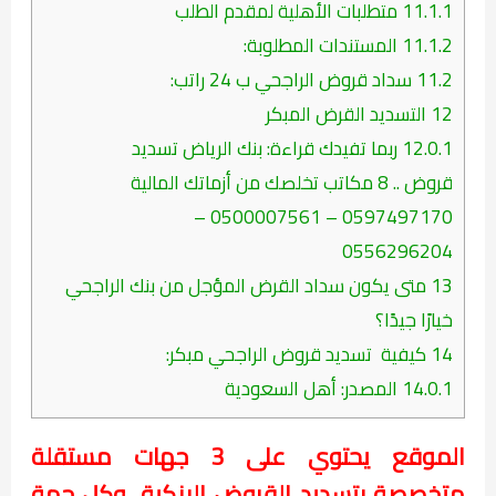
11.1.1
متطلبات الأهلية لمقدم الطلب
11.1.2
المستندات المطلوبة:
11.2
سداد قروض الراجحي ب 24 راتب:
12
التسديد القرض المبكر
12.0.1
ربما تفيدك قراءة: بنك الرياض تسديد
قروض .. 8 مكاتب تخلصك من أزماتك المالية
0597497170 – 0500007561 –
0556296204
13
متى يكون سداد القرض المؤجل من بنك الراجحي
خيارًا جيدًا؟
14
كيفية تسديد قروض الراجحي مبكر:
14.0.1
المصدر: أهل السعودية
الموقع يحتوي على 3 جهات مستقلة
متخصصة بتسديد القروض البنكية، وكل جهة