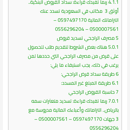
4.1.1
ربما تفيدك قراءة: سداد القروض البنكية..
أوثق 3 مكاتب في السعودية تسدد عنك
التزاماتك المالية 0597497170 –
0500007561 – 0556296204
5
مصرف الراجحي تسديد قروض
5.0.1
هناك بعض الشروط لتقديم طلب للحصول
على قرض من مصرف الراجحي التي حددها لمن
يرغب في ذلك، يجب استيفاء ما يلي:
6
طريقة سداد قرض الراجحي:
6.1
طريقة المبلغ غير المسدد:
7
حاسبة القروض الراجحي
7.0.1
ربما تفيدك قراءة: تسديد متعثرات سمه
بالرياض.. التزاماتك وأعباءك المالية مدروسة مع
3 جهات 0597497170 – 0500007561 –
0556296204