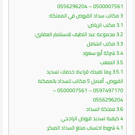
0500007561 – 0556296204
3
مكاتب سداد القروض في المملكة:
3.1
مكتب الرياض:
3.2
مجموعة عبد اللطيف للاستثمار العقاري:
3.3
مكتب الشامل
3.4
شركة أبو سعود
3.5
المتعب
3.5.1
ربما تفيدك قراءة: خدمات تسديد
القروض.. أفضل 5 مكاتب للسداد بالممكلة
0597497170 – 0500007561 –
0556296204
3.6
مملكة السداد
4
كيفية تسديد قروض الراجحي
4.1
شروط احتساب مبلغ السداد المبكر: