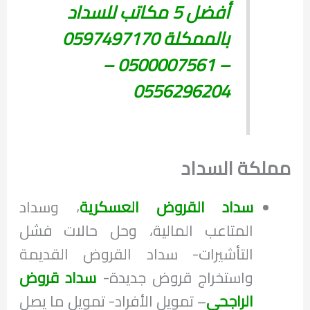
أفضل 5 مكاتب للسداد
بالممكلة 0597497170
– 0500007561 –
0556296204
مملكة السداد
سداد القروض العسكرية
، وسداد
المتاعب المالية، وحل حالات فشل
التأشيرات- سداد القروض القديمة
واستخراج قروض جديدة-
سداد قروض
الراجحي
– تمويل الأفراد- تمويل ما يصل