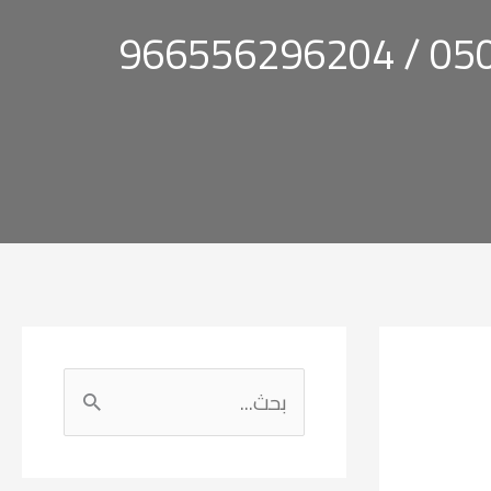
ا
ل
ب