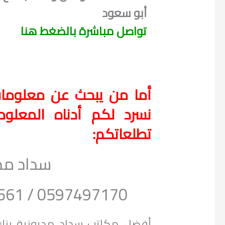
أبو سعود
تواصل مباشرة بالضغط هنا
أما من يبحث عن معلومات 
نسرد لكم أدناه المعلو
تطلعاتكم:
سداد مدي
0597497170 / 0500007561 / 966556296204
أفضل مكاتب سداد مديونية بنك 