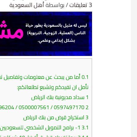
3 تعليقات
/ بواسطة
أهل السعودية
م
0.1
أما من يبحث عن معلومات وتفاصيل تفيد
نأمل ان تفيدكم وتشبع تطلعاتكم:
1
سداد مديونية بنك الرياض
0597497170 / 0500007561 / 966556296204
2
3
استخراج قرض من بنك الرياض
3.1
1- برامج التمويل الشخصي للسعوديين: