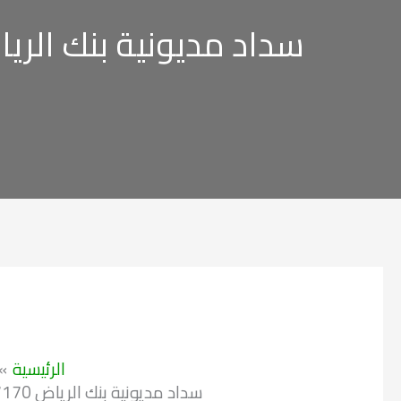
سداد مديونية بنك الرياض 0597497170 / 0500007561 / 6204
الرئيسية
سداد مديونية بنك الرياض 0597497170 / 0500007561 / 966556296204