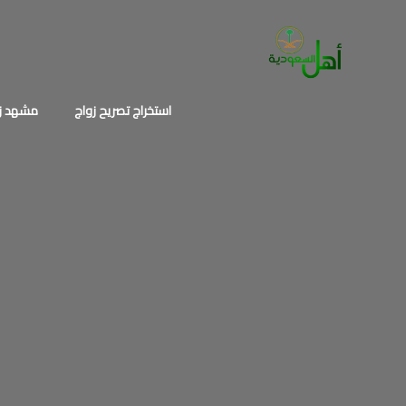
خطي
لى
لمحتوى
استخراج تصريح زواج
مشهد زو