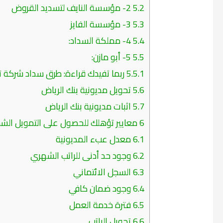
5.2
2- مؤسسة النايف لتسديد القروض
5.3
3- مؤسسة الفايز
5.4
4- مملكة السداد:
5.5
5- أبو مازن:
5.5.1
ربما تفيدك قراءة: طرق سداد شركة 
5.6
تحويل مديونية بنك الرياض
5.7
اثبات مديونية بنك الرياض
6
معايير تؤهلك للحصول على التمويل ال
6.1
معدل عبء المديونية
6.2
وجود حد أدنى للراتب الشهري
6.3
السجل الائتماني
6.4
وجود ضمان كافي
6.5
فترة خدمة العمل
6.6
تحويل الراتب