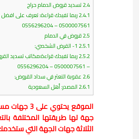
2.4
تسديد قروض الدمام حراج
2.4.1
0500007561 – 0556296204
2.5
قروض في الدمام
2.5.1
1- القرض الشخصي:
2.5.2
– 0500007561 – 0556296204
2.6
عقوبة التعثر في سداد القروض:
2.6.1
المصدر: أهل السعودية
الموقع يحتوي
جهة لها طريقتها المختلفة بالت
الثلاثة جهات الجهة التي ستخدمك