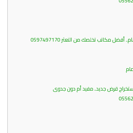
ربما تفيدك قراءة: تسديد قروض الدمام.. أفضل مكاتب تخلصك من التعثر 0597497170
ام
ستخراج قرض جديد.. مفيد أم دون جدوى