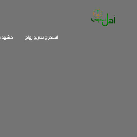
خطي
لى
لمحتوى
استخراج تصريح زواج
مشهد زو