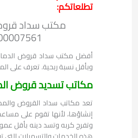
تطلعاتكم:
07561 – 0556296204
أفضل مكتب سداد قروض الدمام 
وبأقل نسبة ربحية. تعرف على ال
مكاتب تسديد قروض الد
تعد مكاتب سداد القروض والمدي
إنشاؤها، لأنها تقوم على مساعدة
وتفرج كربه وتسد دينه بأقل عم
هذه الخدمات والتسهيلات التي تق