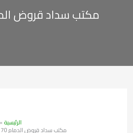
مكتب سداد قروض الدمام 0597497170 – 0500007561 – 
الرئيسية
مكتب سداد قروض الدمام 0597497170 – 0500007561 – 0556296204