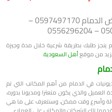
مكتب سداد قروض الدمام 0597497170 –
05000
ينجز طلبك بطريقة شرعية خلال مدة وجيزة
مزيد من موقع
أهل السعودية
.
مام
ونيات في الدمام من أهم المكاتب التي تم
 العميل والذي يكون متعثرا ومديونا بدوره،
ولة وأسرع وقت ممكن، وسنتعرف على ما هي
دمها تلك الشركات والمكاتب على العملاء.