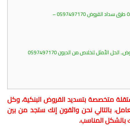
ربما تفيدك قراءة: تعرف على افضل ٥ طرق سداد القروض 0597497170 –
ربما تفيدك قراءة:مكاتب تسديد القروض.. الحل الأمثل للخلاص من الديون 0597497170
 على 3 جهات مستقلة متخصصة بتسديد القروض البنكية، وكل
عامل، بالتالي نحن واثقون إنك ستجد من بين
 بالشكل المناسب.