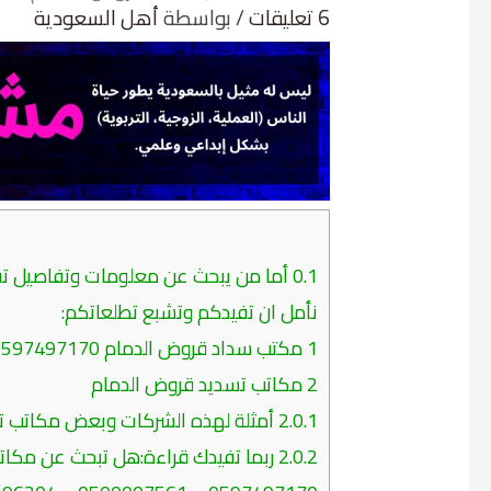
6 تعليقات
/ بواسطة
أهل السعودية
م
0.1
أما من يبحث عن معلومات وتفاصيل تفيد
نأمل ان تفيدكم وتشبع تطلعاتكم:
1
مكتب سداد قروض الدمام 0597497170 – 0500007561 – 0556296204
2
مكاتب تسديد قروض الدمام
2.0.1
أمثلة لهذه الشركات وبعض مكاتب تسديد القروض: 1- مك
2.0.2
ربما تفيدك قراءة:هل تبحث عن مكاتب