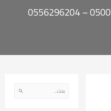
ا
ل
ب