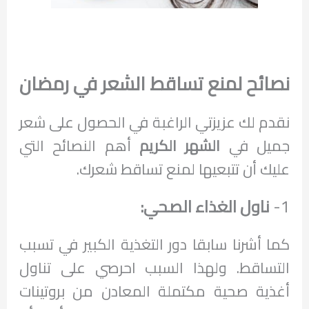
نصائح لمنع تساقط الشعر في رمضان
نقدم لك عزيزتي الراغبة في الحصول على شعر
جميل في
الشهر الكريم
أهم النصائح التي
عليك أن تتبعيها لمنع تساقط شعرك.
1-
ناول الغذاء الصحي:
كما أشرنا سابقا دور التغذية الكبير في تسبب
التساقط. ولهذا السبب احرصي على تناول
أغذية صحية مكتملة المعادن من بروتينات