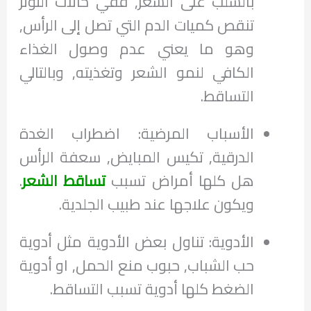
بالسلب على الشعر, ففي حالات التوتر
تنقص كميات الدم التي تصل إلى الرأس,
وهو ما يعني عدم وصول الغذاء
الكافي لنمو الشعر وتغذيته, وبالتالي
التساقط.
الأسباب المرضية: اضطراب الغدة
الدرقية, تكيس المبايض, سعفة الرأس
هل كلها أمراض تسبب
تساقط الشعر
.
ويكون علاجها عند طبيب الجلدية.
الأدوية: تناول بعض الأدوية مثل أدوية
حب الشباب, حبوب منع الحمل, او أدوية
الضغط كلها أدوية تسبب التساقط.