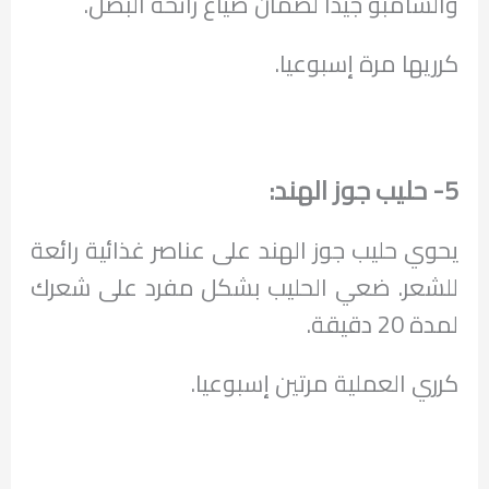
والشامبو جيدا لضمان ضياع رائحة البصل.
كرريها مرة إسبوعيا.
5- حليب جوز الهند:
يحوي حليب جوز الهند على عناصر غذائية رائعة
للشعر. ضعي الحليب بشكل مفرد على شعرك
لمدة 20 دقيقة.
كرري العملية مرتين إسبوعيا.