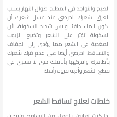
الطبخ والتواجد في المطبخ طوال النهار يسبب
العرق لشعرك. احرصي عند غسل شعرك أن
يكون الماء دافئا وليس شديد السخونة. لأن
السخونة تؤثر على الشعر وتضيع الزيوت
المغذية في الشعر مما يؤدي إلى الجفاف
والتساقط. احرصي أيضا على عدم فرك شعرك
بأظافرك وافركيها بأناملك حتى لا تتسبي في
قطع الشعر وأذية فروة رأسك.
خلطات لعلاج تساقط الشعر
إذا كنت تعانين بالفعل من التساقط وتريدين