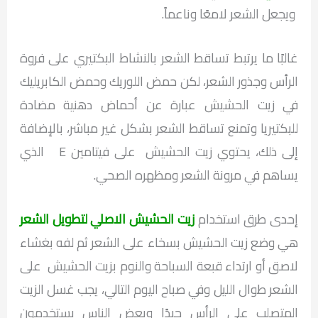
ويجعل الشعر لامعًا وناعماً.
غالبًا ما يرتبط تساقط الشعر بالنشاط البكتيري على فروة
الرأس وجذور الشعر، لكن حمض اللوريك وحمض الكابريليك
في زيت الحشيش عبارة عن أحماض دهنية مضادة
للبكتيريا وتمنع تساقط الشعر بشكل غير مباشر، بالإضافة
إلى ذلك، يحتوي زيت الحشيش على فيتامين E الذي
يساهم في مرونة الشعر ومظهره الصحي.
إحدى طرق استخدام
زيت الحشيش الاصلي لتطويل الشعر
هي وضع زيت الحشيش بسخاء على الشعر ثم لفه بغشاء
لاصق أو ارتداء قبعة السباحة والنوم بزيت الحشيش على
الشعر طوال الليل وفي صباح اليوم التالي، يجب غسل الزيت
المتصلب على الرأس جيدًا وبعض الناس يستخدمون