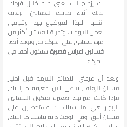
لكِ إزعاج انت بغنى عنه خلال فرحك،
لذلك أثناء تجربتك لفساتين الزفاف
انتبهي لهذا الموضوع جيداً وقومي
بعمل البروفات وتجربة الفستان أكثر من
مرة لتعتادي على الحركة به, ويوجد أيضا
فساتين اعراس قصيرة
ستكون أخف في
الحركة.
وبعد أن عرفتي النصائح اللازمة قبل اختيار
فستان الزفاف, يتبقى الآن معرفة ميزانيتك,
فإذا كانت ميزانيك صغيرة فتكون الفساتين
الإيجار هي ما ستناسبك فستحصلين على
فستان أنيق, وفي الوقت ذاته يناسب ميزانيتك,
والأن يمكنك الإختيار من المحلات التي تقدم