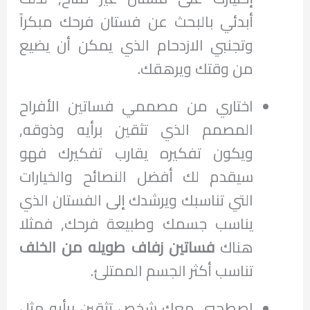
أبدئي بالبحث عن فستان فرحك مبكراً
وتجنبي الازدحام الذي يمكن أن يضيع
من وقتك ويرهقك.
اختاري من مصممي فساتين الأفراح
المصمم الذي تثقين برأيه وذوقه,
ويكون تفكيره يقارب تفكيرك فهو
سيقدم لك أفضل النصائح والخيارات
التي تناسبك ويرشدك إلى الفستان الذي
يناسب جسمك وطبيعة فرحك, فمثلا
هناك
فساتين زفاف طويله من الخلف
تناسب أكثر الجسم الممتلئ.
اصطحبي معك شخص تثقين برأيه مثل