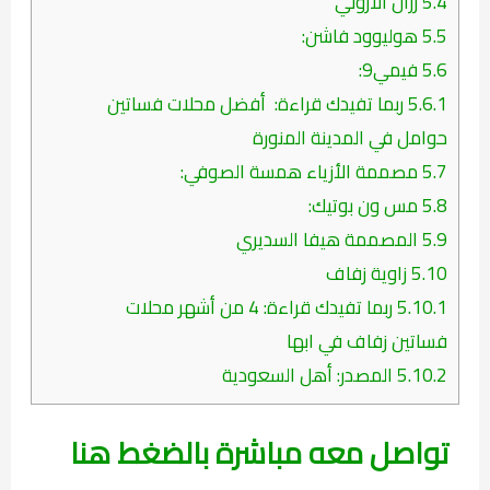
5.4
رزان الازوني
5.5
هوليوود فاشن:
5.6
فيمي9:
5.6.1
ربما تفيدك قراءة: أفضل محلات فساتين
حوامل في المدينة المنورة
5.7
مصممة الأزياء همسة الصوفي:
5.8
مس ون بوتيك:
5.9
المصممة هيفا السديري
5.10
زاوية زفاف
5.10.1
ربما تفيدك قراءة: 4 من أشهر محلات
فساتين زفاف في ابها
5.10.2
المصدر: أهل السعودية
تواصل معه مباشرة بالضغط هنا