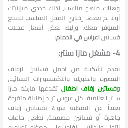
وهناك ماهو مناسب, لذلك حددي ميزانيتك
أولا ثم بعدها إختاري المحل المناسب للمبلغ
المتوفر معك, وإليك بعض أسعار محلات
فساتين
اعراس في الدمام
:
4- مشغل مازا سنتر:
يقدم تشكيلة من اجمل فساتين الزفاف
القصيرة والطويلة والاكسسوارات النسائية,
و
فساتين زفاف اطفال
تقدمها ماركة مازا
سنتر العالمية لكل عروس تريد إطلالة متفردة
بعيداً عن النمطية سواءً بفساتين زفاف
جاهزة أو فساتين مصممة, تطغى خامات
التول والدانتيل الفاخر على معظم تصاميم