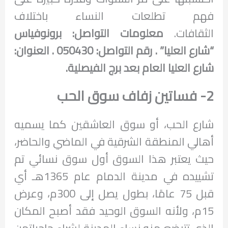
فهم تطلعات النساء باختلاف
الثقافات.
معلومات التواصل:
برونوفياس
“شارع العليا” . رقم التواصل: 050430 . العنوان:
شارع العليا العام بعد برج الفيصلية.
2- فساتين زفاف سوق الحب
شارع الحب، أو سوق العاشقين كما يسميه
أهالي المنطقة الشرقية في الماضي والحاضر،
حيث يعتبر هذا السوق أول سوق نسائي تم
تشييده في مدينة الدمام عام 1365هـ أي
قبل 75 عامًا، بطول يصل إلى 300م، وعرض
15م، ولأنه السوق الوحيد فقد أصبح المكان
الذي تتبضع منه نساء المدينة لشراء حاجياتهن