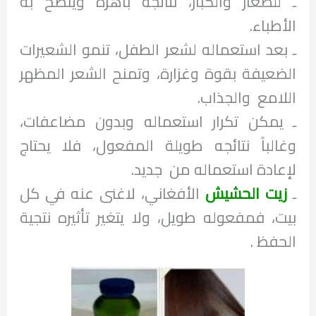
ـ للصغار والكبار، نتائجه باهرة وينصح به
الأطباء.
ـ بعد استعماله لشعر الطفل، تنمو الشعيرات
الضعيفة بقوة وغزارة، وتمنح الشعر المظهر
اللامع والجذاب.
ـ يمكن تكرار استعماله وبدون مضاعفات،
وغالباً نتائجه طويلة المفعول، فلا يحتاج
لإعادة استعماله من جديد.
ـ
زيت الحشيش
الأفغاني، لاغنى عنه في كل
بيت، فمفعوله طويل، ولا يتغير تأثيره نتجية
الحفظ .