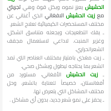
الحشيش
يعزز نموه وبكل قوة وهي
تجربتي
مع
زيت الحشيش
الافغاني
الذي أغناني عن
مختلف المستحضرات الكيميائية لعلاج الشعر.
ـ يفك التطعيجات ويجعله متناسق الشكل،
وغزير المنبت. لاداعي لاستعمال مجفف
الشعرالحراري.
ـ زيت مغذي بامتياز بمختلف العناصر التي تمد
الشعر بما يحتاجه ليطول وبشكل صحي.
ـ
زيت الحشيش
الأفغاني، مستورد من
أفغانستان، خصيصاً للعناية بالشعر، وحل
مختلف المشاكل التي يتعرض لها.
ـ يحفز على نمو شعر جديد، بدون أي مشاكل .