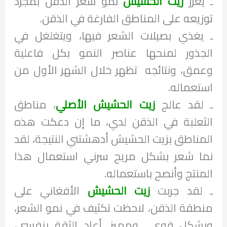
ـ يعزز
زيت الحشيش
نمو شعر الذقن بمجرد
توزيعه على المناطق الفارغة في الذقن.
ـ يغذي بصيلات الشعر فيها، ويتغلغل في
الجذور لمنحها عناصر النمو بكل فاعلية
وعمق، ونتائجه تظهر خلال الشهر الأول من
استعماله.
ـ لقد عالج
زيت الحشيش الأصلي
، مناطق
الثعلبة في الذقن لدي، ما إن دعكت هذه
المناطق بزيت الحشيش أدهشتني النتيجة، لقد
نما شعر بشكل مريح سرني استعمال هذا
المنتج وأنصح باستعماله.
ـ لقد جربت
زيت الحشيش
الأفغاني على
منطقة الذقن، لاحظت تكثيف في نمو الشعر،
وبشكل قوي ومميز. أعاد الثقة بنفسي،