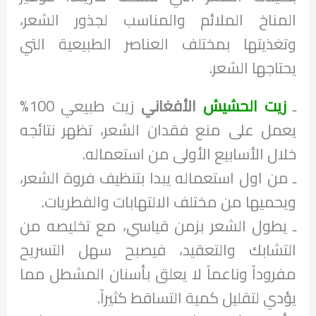
المناخ الملائم والمناسب لجذور الشعر،
وتغذيتها بمختلف العناصر الطبيعية التي
يحتاجها الشعر.
ـ
زيت الحشيش
الأفغاني
زيت طبيعي 100%
يعمل على منع فقدان الشعر، تظهر نتائجه
خلال الأسابيع الأولى من استعماله.
ـ من اول استعماله يبدا بتنظيف فروة الشعر،
ويحميها من مختلف الالتهابات والفطريات.
ـ يطول الشعر بزمن قياسي، مع تخليصه من
التشابك والتعقيد، فيصبح سهل التسريح
مفروداً وناعماً لا يعلق بأسنان المشطل مما
يؤدي لتقليل كمية التساقط كثيراً.