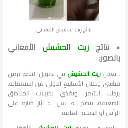
نتائج زيت الحشيش الأفغاني
• نتائج
زيت الحشيش
الأفغاني
بالصور:
ـ يعجل
زيت الحشيش
في تطويل الشعر بزمن
قياسي وخلال الأسابيع الاولى من استعماله.
يرطب الشعر، ويغذي بصيلات المناطق
الضعيفة، ينصح به ليس له آثار ضارة على
الرأس أو الصحة العامة.
ـ لابد من تجربة
زيت الحشيش
الأفغاني،