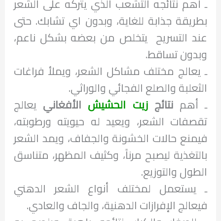
ـ أهم نتائجه التشعب الذي يتركه على الشعر
بطريقة جذابة للغاية، وبدون اي تشابك. حتى
عند التسريح يتخلص من بعضه بشكل ناعم،
وبدون تساقط.
ـ يعالج مختلف مشاكل الشعر، ويملأ فراغات
الثعلبة والصلع الفجائي والوراثي.
ـ أهم
نتائج
زيت الحشيش
الأفغاني
يعالج
تقصفات الشعر، ويعيد له حيويته ورطوبته،
فيمنع حالات الخشونة والجفاف، ويمد الشعر
بالتغذية ليصبح مرناً، وكثيف المظهر، متناسق
الطول والتوزيع.
ـ يستعمل لمختلف أنواع الشعر الدهني
فيعالج الإفرازات الدهنية، والجاف والعادي.