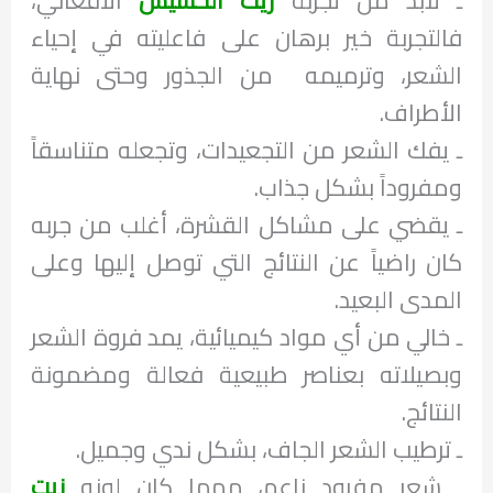
فالتجربة خير برهان على فاعليته في إحياء
الشعر، وترميمه من الجذور وحتى نهاية
الأطراف.
ـ يفك الشعر من التجعيدات، وتجعله متناسقاً
ومفروداً بشكل جذاب.
ـ يقضي على مشاكل القشرة، أغلب من جربه
كان راضياً عن النتائج التي توصل إليها وعلى
المدى البعيد.
ـ خالي من أي مواد كيميائية، يمد فروة الشعر
وبصيلاته بعناصر طبيعية فعالة ومضمونة
النتائج.
ـ ترطيب الشعر الجاف، بشكل ندي وجميل.
ـ شعر مفرود ناعم، مهما كان لونه
زيت