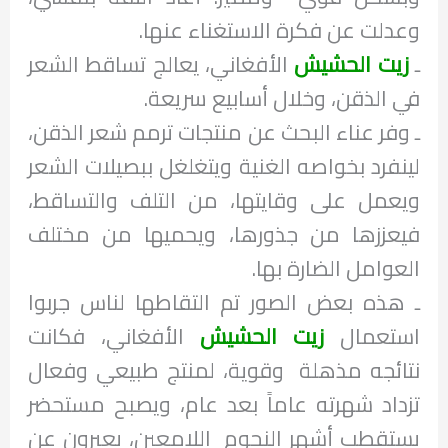
وعدلت عن فكرة الاستغناء عنها.
ـ
زيت الحشيش
الأفغاني، يعالج تساقط الشعر
في الذقن، وخلال أسابيع سريعة.
ـ وفر عناء البحث عن منتجات ترمم شعر الذقن،
لينفرد بخواصه الغنية ويتغلغل ببصيلات الشعر
ويعمل على وقايتها، من التلف والتساقط،
فيعززها من جذورها، ويحميها من مختلف
العوامل الضارة بها.
ـ هذه بعض الصور تم التقاطها لناس جربوا
استعمال
زيت الحشيش
الأفغاني، فكانت
نتائجه مذهلة وقوية، لمنتج طبيعي وفعال
تزداد شهرته عاماً بعد عام، ويصبح مستحضر
يستقطب أشهر النجوم اللامعين، يعبرون عن