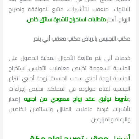
الانتهاء، متعقب للتأشيرات، متتبع للموافقة وتصريح
الزواج، أنجاز
متطلبات استخراج تاشيرة سائق خاص
.
مكتب التجنيس بالرياض مكتب معقب أبي بندر
خدمات أبي بندر متابعة الأحوال المدنية الحصول على
الجنسية السعودية تخليص معاملات التجنيس. استخراج
الجنسية لزوجة أجنبي سحب الجنسية لزوجة أجنبي انتزاع
الجنسية لفتاة مولودة في المملكة. تخليص إجراءات
و
شروط توثيق عقد زواج سعودي من اجنبيه
إصدار
تأشيرات فردية عاملات المنازل والسائقين الخاصين
والرعاة والمزارعين.
أفضل
معقب تصريح زواج مكة