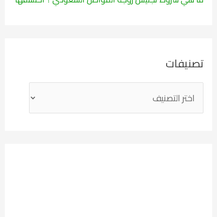
تصنيفات
ت
ص
ن
ي
ف
ا
ت