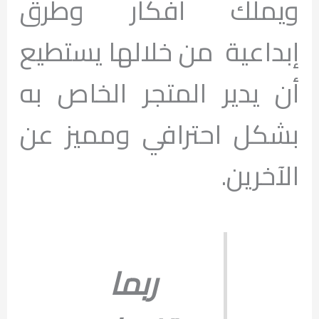
ويملك أفكار وطرق
إبداعية من خلالها يستطيع
أن يدير المتجر الخاص به
بشكل احترافي ومميز عن
الآخرين.
ربما