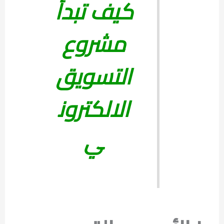
كيف تبدأ
مشروع
التسويق
الالكترون
ي