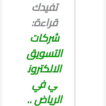
تفيدك
قراءة:
شركات
التسويق
الالكترون
ي في
الرياض ..