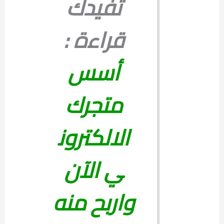
تفيدك
قراءة :
أسس
متجرك
الالكترون
ي الآن
واربح منه