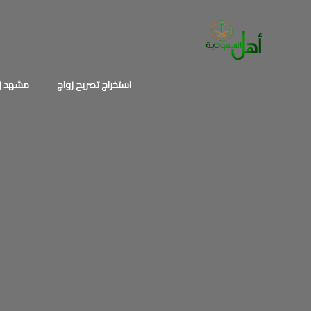
خطي
لى
لمحتوى
استخراج تصريح زواج
مشهد زو