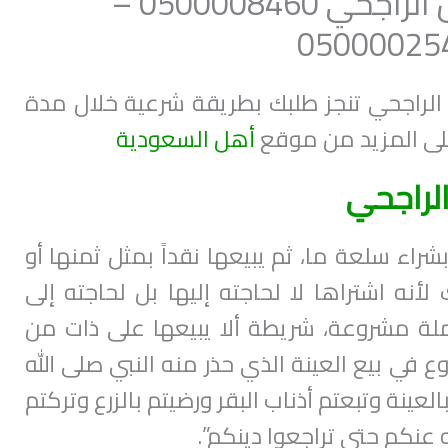
استخراج قرض من الراجحي 0500008460 –
05000025
راجحي تنجز طلبك بطريقة شرعية خلال مدة
على المزيد من موقع
أهل السعودية
لراجحي
شراء سلعة ما، ثم يبيعها نقداً بمثل ثمنها أو
أنه اشتراها لا لحاجته إليها بل لحاجته إلى
ة مشروعة، شريطة ألا يبيعها على ذات من
ع في بيع العينة الذي حذر منه النبي صلى الله
العينة وتبعتم أذناب البقر ورضيتم بالزرع وتركتم
عه عنكم حتى تراجعوا دينكم”.