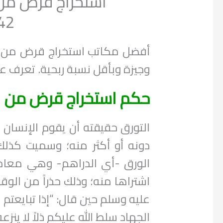
42
أفضل مكاتب استخراج قرض من ال
وجيزة وبأقل نسبة ربحية. تعرف 
حكم استخراج قرض من ا
التورق حقيقته أن يقوم الإنسان ب
دونه أو أكثر منه؛ وسميت كذلك ل
الورق -أي الدراهم- وهي معامل
اشتراها منه؛ وذلك حذراً من الوقو
عليه وسلم حين قال: “إذا تبايعتم ب
الجهاد سلط الله عليكم ذلاً لا ينز