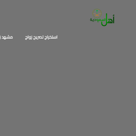
خطي
لى
لمحتوى
استخراج تصريح زواج
مشهد زو