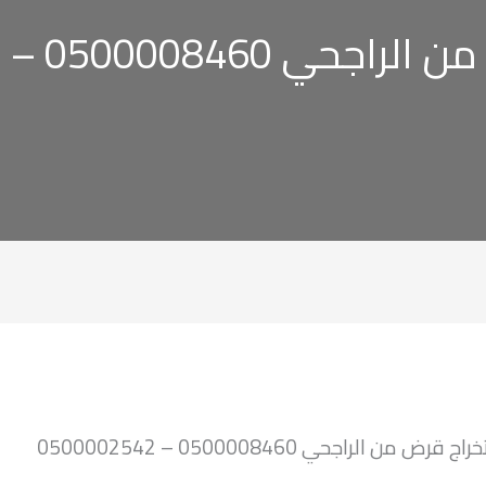
050000846 – 0500002542
ج قرض من الراجحي 0500008460 – 0500002542