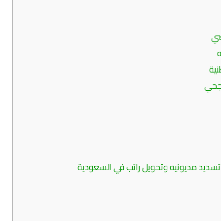
صي
نية
اجحي