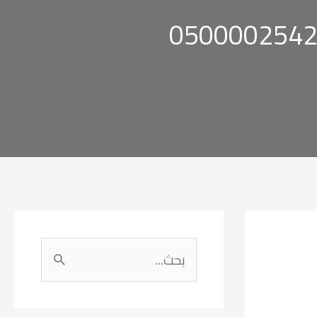
ا
ل
ب