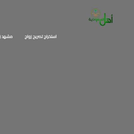
خطي
لى
لمحتوى
استخراج تصريح زواج
مشهد زو