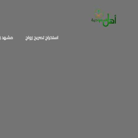
خطي
لى
لمحتوى
استخراج تصريح زواج
مشهد زو