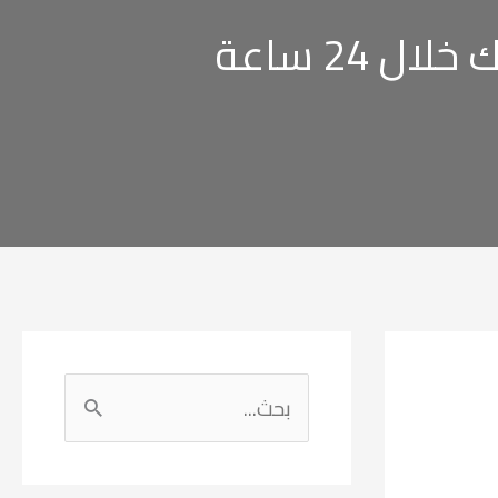
24 ساعة
ا
ل
ب