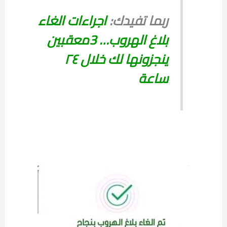
ربما تفيدك:
اجراءات الغاء
بلاغ الهروب… 3معقبين
ينجزونها لك خلال ٢٤
ساعة