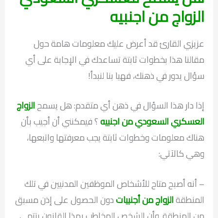
الزواج من اجنبيه
عزيزي القارئ قد أعرض عليك معلومات هامة حول
مقالنا هذا بخطوات ثابتة تساعدك في الإجابة على أي
سؤال يدور في ذهنك، فهيا بنا لنبدأ!
إذا دار هذا السؤال في ذهن أي متقدم: هل يسمح
الزواج
العسكري السعودي من اجنبيه
؟ فيمكنني أن أجيب بأن
هناك معلومات وخطوات ثابتة يجب معرفتها واتبعها،
وهي كالآتي:
– أنه أصبح متاح للأشخاص الموظفين المدنيين في تلك
المنطقة
الزواج من أجنبيات
دون الحصول على إذن مسبق
من المنطقة. وأن الشخص المخاطب بهذا القانون ينتمي