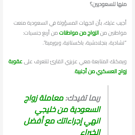
منها للسعوديين؟
أجيب عليك، بأن الجهات المسؤولة في السعودية منعت
مواطنين من
الزواج من مواطنات
من أربع جنسيات:
“تشادية، بنجلادشية، باكستانية، وبورمية”.
ويمكنك المتابعة معي عزيزي القارئ لتتعرف على
عقوبة
زواج العسكري من أجنبية
.
ربما تفيدك:
معاملة زواج
السعودية من خليجي
انهي إجراءاتك مع أفضل
الخبراء