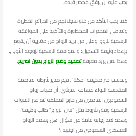
يجب عليه أن يرفق محضر قيده.
كما يجب التأكد من خلو سجلاتهم من الجرائم الخطيرة
وتعاطي المخدرات المحظورة والتأكيد على الموافقة
الرسمية للزوج. وعلى من يريد الزواج من مغربية أن يقوم
بإعداد وثيقة التسجيل؛ والموافقة الرسمية لزوجته الأولى.
وهذا لمن يريد معرفة
تصحيح وضع الزواج بدون تصريح
.
وبحسب خبر صحيفة “مكة”، قيّم مدير شرطة العاصمة
المقدسة اللواء عساف القرشي. أن طلبات زواج
السعوديين القادمين من خارج المملكة تتم عبر القنوات
الرسمية وفق شروط مثل “سن الزواج” طالب وظيفة”.
وهذه تعد إجابة عامة عن سؤال: هل يسمح الزواج
العسكري السعودي من اجنبيه ؟