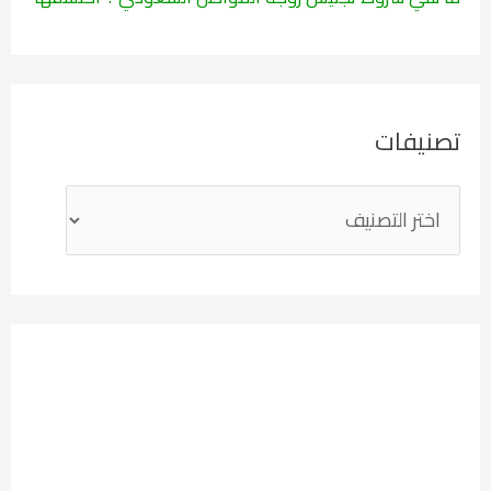
تصنيفات
ت
ص
ن
ي
ف
ا
ت