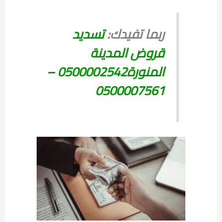
ربما تفيدك:
تسديد
قروض المدينة
المنورة0500002542 –
0500007561