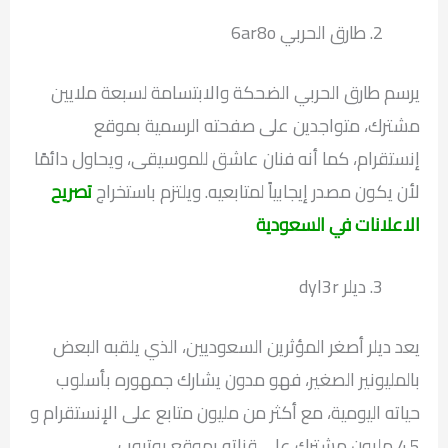
طارق الحربي 6ar8o
يرسم طارق الحربي الضحكة والابتسامة لسبعة ملايين
مشترك، متواجدين على صفحته الرسمية بموقع
إنستقرام، كما أنه فنان عاشق للموسيقى، ويحاول دائمًا
لأن يكون مصدر إيجابياً لمتابعيه. ويلتزم باستخراج
تصريح
الاعلانات في السعودية
ديلر dyl3r
يعد ديلر أصغر المؤثرين السعوديين، الذي يلقبه البعض
بالمليونير الصغير، فهو مدون يشارك جمهوره بأسلوب
حياته اليومية، مع أكثر من مليون متابع على الإنستقرام و
4.5 مليون مشترك على قناته بموقع يوتيوب.